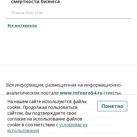
смертности бизнеса
17 июля 2026, 12:00
Все материалы
Вся информация, размещенная на информационно-
аналитическом портале
www.Infopro54.ru
(тексты,
иллюстрации, фотографии, графические материалы,
На нашем сайте используются файлы
Понятно
cookie. Продолжая пользоваться
элементы дизайна, видео), охраняется в соответствии
сайтом, Вы подтверждаете свое
с законодательством РФ. Любое использование
согласие на использование файлов
текстовых материалов допускается только при
cookie в соответствии с
условиями их
использования
соблюдении правил перепечатки и при упоминании