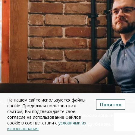
На нашем сайте используются файлы
Понятно
cookie. Продолжая пользоваться
сайтом, Вы подтверждаете свое
Михаил Швецов: Новосибирцы начали
согласие на использование файлов
cookie в соответствии с
условиями их
отменять отдых из-за квеста «найди бензин»
использования