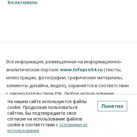
Все материалы
Вся информация, размещенная на информационно-
аналитическом портале
www.Infopro54.ru
(тексты,
иллюстрации, фотографии, графические материалы,
элементы дизайна, видео), охраняется в соответствии
с законодательством РФ. Любое использование
текстовых материалов допускается только при
На нашем сайте используются файлы
Понятно
cookie. Продолжая пользоваться
соблюдении правил перепечатки и при упоминании
сайтом, Вы подтверждаете свое
Infopro54.ru и наличии активной гиперссылки
согласие на использование файлов
cookie в соответствии с
условиями их
на
infopro54.ru
. Использование (воспроизведение)
использования
всех фото и видео-материалов возможно только с