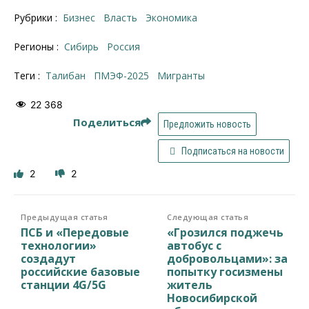
Рубрики :
Бизнес
Власть
Экономика
Регионы :
Сибирь
Россия
Теги :
талибан
ПМЭФ-2025
Мигранты
22 368
Поделиться
Предложить новость
Подписаться на новости
2
2
Предыдущая статья
Следующая статья
ПСБ и «Передовые
«Грозился поджечь
технологии»
автобус с
создадут
добровольцами»: за
российские базовые
попытку госизмены
станции 4G/5G
житель
Новосибирской