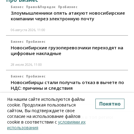
Бизнес
Право&Порядок
ПроБизнес
Злоумышленники опять атакуют новосибирские
компании через электронную почту
06 августа 2026, 11:00
Бизнес
ПроБизнес
Новосибирские грузоперевозчики переходят на
цифровые накладные
28 июля 2026, 11:00
Бизнес
ПроБизнес
Новосибирцы стали получать отказ в вычете по
НДС: причины и следствия
На нашем сайте используются файлы
24 июля 2026, 10:30
Понятно
cookie. Продолжая пользоваться
сайтом, Вы подтверждаете свое
Бизнес
ПроБизнес
согласие на использование файлов
Новосибирская область вошла в топ регионов по
cookie в соответствии с
условиями их
смертности бизнеса
использования
17 июля 2026, 12:00