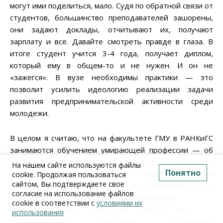
могут ими поделиться, мало. Судя по обратной связи от
студентов, большинство преподавателей зашорены,
они задают доклады, отчитывают их, получают
зарплату и все. Давайте смотреть правде в глаза. В
итоге студент учится 3-4 года, получает диплом,
который ему в общем-то и не нужен. И он не
«зажегся». В вузе необходимы практики — это
позволит усилить идеологию реализации задачи
развития предпринимательской активности среди
молодежи.
В целом я считаю, что на факультете ГМУ в РАНКиГС
занимаются обучением умирающей профессии — об
этом я говорил неоднократно. Городская
На нашем сайте используются файлы
Понятно
администрация, администрация поселений сегодня
cookie. Продолжая пользоваться
сайтом, Вы подтверждаете свое
должна выстраиваться как предпринимательская
согласие на использование файлов
компания, оказывающая качественные услуги.
cookie в соответствии с
условиями их
Примеров этому пока нет. Между тем, все
использования
управленческие процессы потихоньку