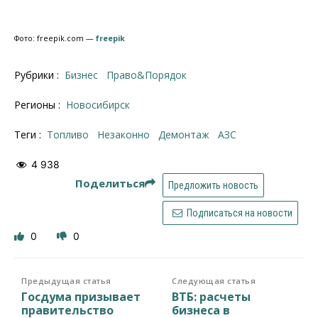
Фото: freepik.com —
freepik
Рубрики :
Бизнес
Право&Порядок
Регионы :
Новосибирск
Теги :
топливо
незаконно
демонтаж
АЗС
4 938
Поделиться
Предложить новость
Подписаться на новости
0
0
Предыдущая статья
Следующая статья
Госдума призывает
ВТБ: расчеты
правительство
бизнеса в