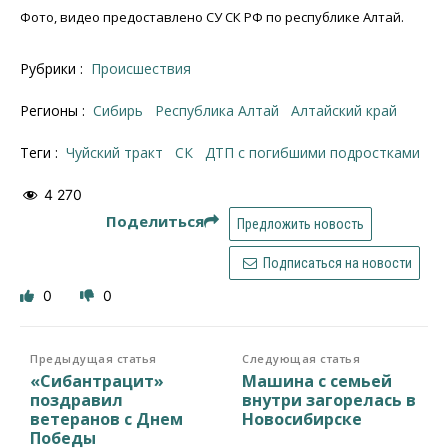
Фото, видео предоставлено СУ СК РФ по республике Алтай.
Рубрики :
Происшествия
Регионы :
Сибирь
Республика Алтай
Алтайский край
Теги :
Чуйский тракт
СК
ДТП с погибшими подростками
4 270
Поделиться
Предложить новость
Подписаться на новости
0
0
Предыдущая статья
Следующая статья
«Сибантрацит»
Машина с семьей
поздравил
внутри загорелась в
ветеранов с Днем
Новосибирске
Победы