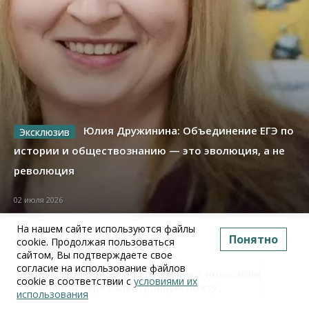
Юлия Дружинина: Объединение ЕГЭ по
истории и обществознанию — это эволюция, а не
революция
02 июля 2026
На нашем сайте используются файлы
Понятно
cookie. Продолжая пользоваться
Про Бизнес
сайтом, Вы подтверждаете свое
Бизнес
Право&Порядок
ПроБизнес
согласие на использование файлов
Злоумышленники опять атакуют новосибирские
cookie в соответствии с
условиями их
компании через электронную почту
использования