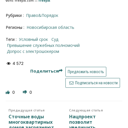
Фото: freepik.com —
freepik
Рубрики :
Право&Порядок
Регионы :
Новосибирская область
Теги :
условный срок
суд
превышение служебных полномочий
допрос с электрошокером
4 572
Поделиться
Предложить новость
Подписаться на новости
0
0
Предыдущая статья
Следующая статья
Сточные воды
Нацпроект
многоквартирных
позволит
домов загрязняют
увеличить