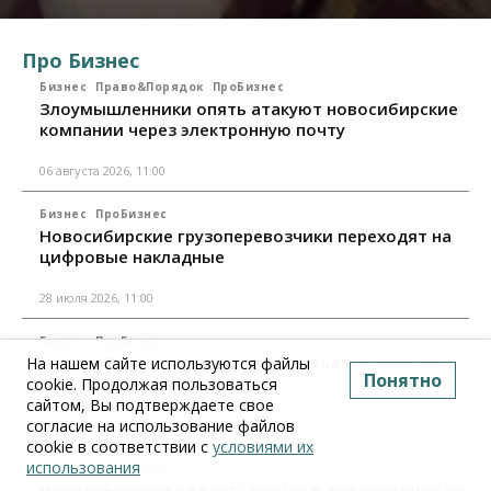
Про Бизнес
Бизнес
Право&Порядок
ПроБизнес
Злоумышленники опять атакуют новосибирские
компании через электронную почту
06 августа 2026, 11:00
Бизнес
ПроБизнес
Новосибирские грузоперевозчики переходят на
цифровые накладные
28 июля 2026, 11:00
Бизнес
ПроБизнес
Новосибирцы стали получать отказ в вычете по
На нашем сайте используются файлы
Понятно
НДС: причины и следствия
cookie. Продолжая пользоваться
сайтом, Вы подтверждаете свое
согласие на использование файлов
24 июля 2026, 10:30
cookie в соответствии с
условиями их
использования
Бизнес
ПроБизнес
Новосибирская область вошла в топ регионов по