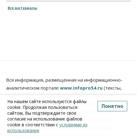
Все материалы
Вся информация, размещенная на информационно-
аналитическом портале
www.Infopro54.ru
(тексты,
иллюстрации, фотографии, графические материалы,
На нашем сайте используются файлы
элементы дизайна, видео), охраняется в соответствии
Понятно
cookie. Продолжая пользоваться
с законодательством РФ. Любое использование
сайтом, Вы подтверждаете свое
согласие на использование файлов
текстовых материалов допускается только при
cookie в соответствии с
условиями их
соблюдении правил перепечатки и при упоминании
использования
Infopro54.ru и наличии активной гиперссылки