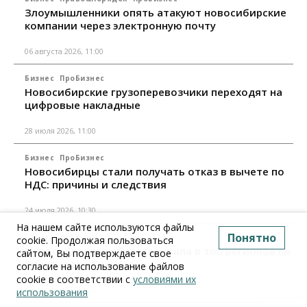
Злоумышленники опять атакуют новосибирские
компании через электронную почту
06 августа 2026, 11:00
Бизнес
ПроБизнес
Новосибирские грузоперевозчики переходят на
цифровые накладные
28 июля 2026, 11:00
Бизнес
ПроБизнес
Новосибирцы стали получать отказ в вычете по
НДС: причины и следствия
24 июля 2026, 10:30
На нашем сайте используются файлы
Понятно
Бизнес
ПроБизнес
cookie. Продолжая пользоваться
Новосибирская область вошла в топ регионов по
сайтом, Вы подтверждаете свое
смертности бизнеса
согласие на использование файлов
cookie в соответствии с
условиями их
17 июля 2026, 12:00
использования