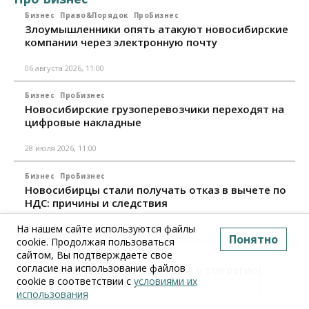
Бизнес
Право&Порядок
ПроБизнес
Злоумышленники опять атакуют новосибирские
компании через электронную почту
06 августа 2026, 11:00
Бизнес
ПроБизнес
Новосибирские грузоперевозчики переходят на
цифровые накладные
28 июля 2026, 11:00
Бизнес
ПроБизнес
Новосибирцы стали получать отказ в вычете по
НДС: причины и следствия
На нашем сайте используются файлы
24 июля 2026, 10:30
Понятно
cookie. Продолжая пользоваться
сайтом, Вы подтверждаете свое
Бизнес
ПроБизнес
согласие на использование файлов
Новосибирская область вошла в топ регионов по
cookie в соответствии с
условиями их
смертности бизнеса
использования
17 июля 2026, 12:00