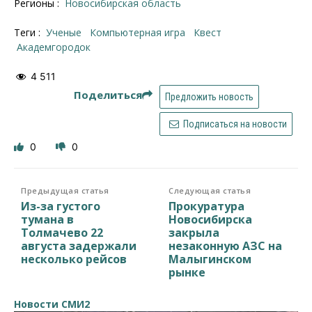
Регионы :
Новосибирская область
Теги :
ученые
компьютерная игра
квест
Академгородок
4 511
Поделиться
Предложить новость
Подписаться на новости
0
0
Предыдущая статья
Следующая статья
Из-за густого
Прокуратура
тумана в
Новосибирска
Толмачево 22
закрыла
августа задержали
незаконную АЗС на
несколько рейсов
Малыгинском
рынке
Новости СМИ2