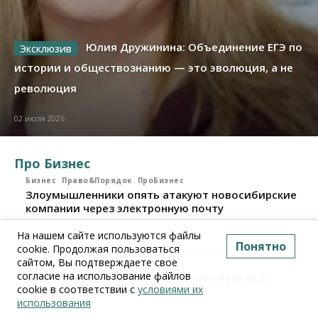
Юлия Дружинина: Объединение ЕГЭ по
истории и обществознанию — это эволюция, а не
революция
02 июля 2026
Про Бизнес
Бизнес
Право&Порядок
ПроБизнес
Злоумышленники опять атакуют новосибирские
компании через электронную почту
На нашем сайте используются файлы
06 августа 2026, 11:00
Понятно
cookie. Продолжая пользоваться
сайтом, Вы подтверждаете свое
Бизнес
ПроБизнес
согласие на использование файлов
Новосибирские грузоперевозчики переходят на
cookie в соответствии с
условиями их
цифровые накладные
использования
28 июля 2026, 11:00