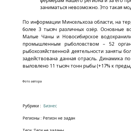
фермерам нашего региона и за его пр
заниматься невозможно. Это такая мо
По информации Минсельхоза области, на тер
более 3 тысяч различных озёр. Основные в
Малые Чаны и Новосибирское водохранили
промышленным рыболовством – 52 органи
рыбохозяйственной деятельности заняты бол
задействована данная отрасль. Динамика п
выловлено 11 тысяч тонн рыбы (+17% к преды
Фото автора
Рубрики :
Бизнес
Регионы : Регион не задан
Теги :Теги не заданы