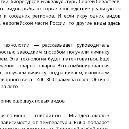
ии, биоресурсов и аквакультуры Сергей Севастеев,
ть видов рыбы, которые впоследствие реализуются
и и соседних регионов. И если икру одних видов
в европейской части России, то другие виды здесь
 технологии,
—
рассказывает руководитель
остью заводским способом получили личинку
аем. Эта технология будет патентоваться. Ещё
чение товарного карпа. Это комбинированная
т, получаем личинку, подращиваем, выпускаем
оварного веса – 400-800 грамм за сезон. Обычно
 за лето.
дение ещё двух новых видов.
аря по июнь,
—
говорит он.
—
Мы здесь около 3
 зависимости от температуры. Рыба попадает