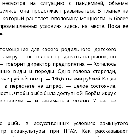
 несмотря на ситуацию с пандемией, объемы
зились, она продолжает развиваться. В планах на
, который работает вполовину мощности. В более
промышленных условиях здесь, на месте. Пока её
е.
помещение для своего родильного, детского
ать икру
—
не только продавать на рынок, но
—
говорит директор предприятия.
—
Хотелось
ные виды и породы. Одна голова стерляди,
сячи рублей, осётр
—
136,6 тысячи рублей. Когда
о, в пересчёте на штраф,
—
целое состояние.
сть, чтобы рыба была доступной. Берём икру с
 поставили
—
и заниматься можно. У нас не
рыбы в искусственных условиях замкнутого
нтр аквакультуры при НГАУ. Как рассказывает