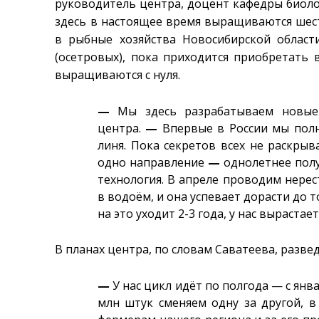
руководитель центра, доцент кафедры биолог
здесь в настоящее время выращиваются шес
в рыбные хозяйства Новосибирской област
(осетровых), пока приходится приобретать 
выращиваются с нуля.
—
Мы здесь разрабатываем новые
центра.
—
Впервые в России мы полн
линя. Пока секретов всех не раскрыв
одно направление
—
однолетнее полу
технология. В апреле проводим нерес
в водоём, и она успевает дорасти до т
на это уходит 2-3 года, у нас вырастает
В планах центра, по словам Саватеева, разве
—
У нас цикл идёт по полгода — с янв
млн штук сменяем одну за другой, в