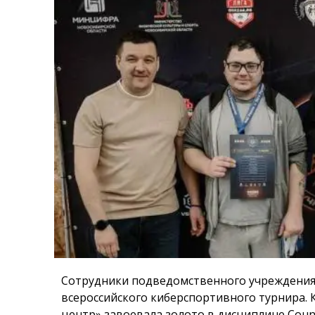
Сотрудники подведомственного учреждения
всероссийского киберспортивного турнира
центр» завоевала золото в дисциплине Count