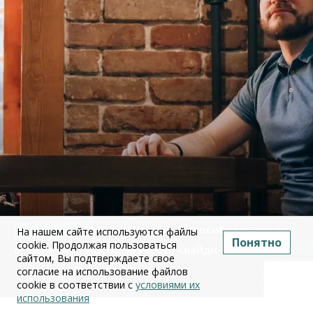
Михаил Швецов: Новосибирцы начали
На нашем сайте используются файлы
Понятно
cookie. Продолжая пользоваться
отменять отдых из-за квеста «найди бензин»
сайтом, Вы подтверждаете свое
согласие на использование файлов
09 июля 2026
cookie в соответствии с
условиями их
использования