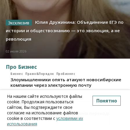
Юлия Дружинина: Объединение ЕГЭ по
истории и обществознанию — это эволюция, а не
революция
02 июля 2026
Про Бизнес
Бизнес
Право&Порядок
ПроБизнес
Злоумышленники опять атакуют новосибирские
компании через электронную почту
На нашем сайте используются файлы
06 августа 2026, 11:00
Понятно
cookie. Продолжая пользоваться
сайтом, Вы подтверждаете свое
Бизнес
ПроБизнес
согласие на использование файлов
Новосибирские грузоперевозчики переходят на
cookie в соответствии с
условиями их
цифровые накладные
использования
28 июля 2026, 11:00