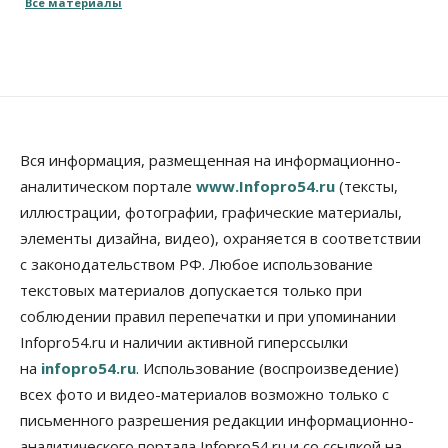
Все материалы
10 Августа 2026, 14:30
Общество
Предложения по строительству частных
бомбоубежищ появились на российском рынке
10 Августа 2026, 14:00
Бизнес
Общество
Вся информация, размещенная на информационно-
В Новосибирске сформировалось
аналитическом портале
www.Infopro54.ru
(тексты,
профессиональное сообщество стендап-комиков
иллюстрации, фотографии, графические материалы,
10 Августа 2026, 13:30
элементы дизайна, видео), охраняется в соответствии
Недвижимость
с законодательством РФ. Любое использование
Антон Рехтин: Вместе строим будущее
текстовых материалов допускается только при
10 Августа 2026, 13:15
соблюдении правил перепечатки и при упоминании
Бизнес
Общество
Infopro54.ru и наличии активной гиперссылки
Цены в ресторанах Новосибирска выросли на 8%
на
infopro54.ru
. Использование (воспроизведение)
10 Августа 2026, 13:00
всех фото и видео-материалов возможно только с
Власть
письменного разрешения редакции информационно-
Духовная и медицинская помощь: корабль-
аналитического портала Infopro54.ru и со ссылкой на