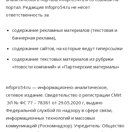
церковь посетит 50 поселений Новосибирской
области
портал. Редакция Infopro54.ru не несет
10 Августа 2026, 12:15
ответственность за:
Общество
В Новосибирской области число дел о
содержание рекламных материалов (текстовая и
банкротстве с начала года выросло на 7,2 %
баннерная реклама),
10 Августа 2026, 12:00
содержание сайтов, на которые ведут гиперссылки
Общество
НГУ обновил рекорд по числу абитуриентов
содержание текстовых материалов из рубрики
10 Августа 2026, 11:30
«Новости компаний» и «Партнерские материалы»
Общество
Полмиллиарда направят на доплаты
infopro54.ru — информационно-аналитическое,
начальникам полиции Новосибирской области
10 Августа 2026, 11:15
сетевое издание. Свидетельство о регистрации СМИ:
ЭЛ № ФС 77 – 78381 от 29.05.2020 г, выдано
Финансы
Федеральной службой по надзору в сфере связи,
ПСБ нарастил объемы факторинга МСБ в
Новосибирской области
информационных технологий и массовых
10 Августа 2026, 11:10
коммуникаций (Роскомнадзор). Учредитель: Общество