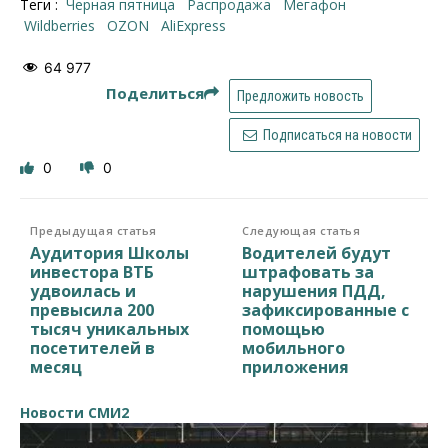
Теги :
черная пятница
распродажа
Мегафон
Wildberries
OZON
AliExpress
64 977
Поделиться
Предложить новость
Подписаться на новости
0
0
Предыдущая статья
Следующая статья
Аудитория Школы
Водителей будут
инвестора ВТБ
штрафовать за
удвоилась и
нарушения ПДД,
превысила 200
зафиксированные с
тысяч уникальных
помощью
посетителей в
мобильного
месяц
приложения
Новости СМИ2