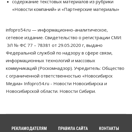
содержание текстовых материалов из рубрики
«Новости компаний» и «Партнерские материалы»
Общество
Жители Новосибирска смогут добровольно
повысить свою пенсию
07 Августа 2026, 11:30
infopro54.ru — информационно-аналитическое,
сетевое издание. Свидетельство о регистрации СМИ:
Общество
Деньгами будут распоряжаться дети: в десяти
ЭЛ № ФС 77 – 78381 от 29.05.2020 г, выдано
школах Новосибирской области введут
Федеральной службой по надзору в сфере связи,
инициативное бюджетирование
информационных технологий и массовых
07 Августа 2026, 11:00
коммуникаций (Роскомнадзор). Учредитель: Общество
Общество
Право&Порядок
с ограниченной ответственностью «Новосибирск
В Новосибирске руководителя отдела полиции
заключили под стражу
Медиа» Infopro54.ru - Новости Новосибирска и
07 Августа 2026, 10:15
Новосибирской области. Новости Сибири.
Общество
Недели жары повлияли на урожай в
Новосибирской области, но режима ЧС не будет
07 Августа 2026, 10:00
РЕКЛАМОДАТЕЛЯМ
ПРАВИЛА САЙТА
КОНТАКТЫ
Бизнес
Право&Порядок