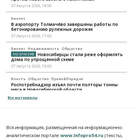
07 Августа 2026, 18:00
Бизнес
В аэропорту Толмачёво завершены работы по
бетонированию рулежных дорожек
07 Августа 2026, 17:00
Бизнес
Недвижимость
Общество
Новосибирцы стали реже оформлять
дома по упрощенной схеме
07 Августа 2026, 16:00
Власть
Общество
Право&Порядок
Роспотребнадзор изъял почти полторы тонны
мяса в Новосибирской области
07 Августа 2026, 15:00
Все материалы
Финансы
Расходы новосибирцев на спорт выросли на 40%
за полгода
07 Августа 2026, 14:35
Вся информация, размещенная на информационно-
аналитическом портале
www.Infopro54.ru
(тексты,