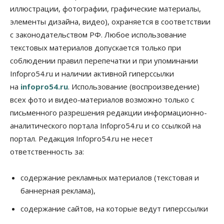
Сибирские аграрии увеличивают посевы горчицы
иллюстрации, фотографии, графические материалы,
07 Августа 2026, 14:00
элементы дизайна, видео), охраняется в соответствии
с законодательством РФ. Любое использование
Власть
В Новосибирске многодетным семьям вручили
текстовых материалов допускается только при
сертификаты на покупку автомобилей
соблюдении правил перепечатки и при упоминании
07 Августа 2026, 13:55
Infopro54.ru и наличии активной гиперссылки
на
infopro54.ru
. Использование (воспроизведение)
Авто
Общество
Треть автовладельцев в Новосибирской области
всех фото и видео-материалов возможно только с
«поставили машины на прикол»
письменного разрешения редакции информационно-
07 Августа 2026, 13:00
аналитического портала Infopro54.ru и со ссылкой на
Власть
портал. Редакция Infopro54.ru не несет
Школы, библиотеки, пешеходные тротуары:
ответственность за:
депутаты Госдумы контролируют работы на
социальных объектах
07 Августа 2026, 12:35
содержание рекламных материалов (текстовая и
баннерная реклама),
Общество
Синоптики рассказали о погоде в Новосибирске
содержание сайтов, на которые ведут гиперссылки
на выходных
07 Августа 2026, 12:00