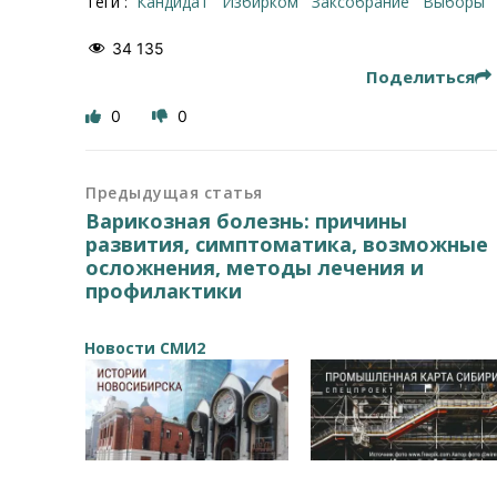
Теги :
кандидат
избирком
заксобрание
выборы
34 135
Поделиться
0
0
Предыдущая статья
Варикозная болезнь: причины
развития, симптоматика, возможные
осложнения, методы лечения и
профилактики
Новости СМИ2