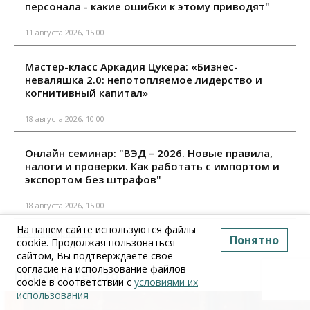
персонала - какие ошибки к этому приводят"
11 августа 2026, 15:00
Мастер-класс Аркадия Цукера: «Бизнес-
неваляшка 2.0: непотопляемое лидерство и
когнитивный капитал»
18 августа 2026, 10:00
Онлайн семинар: "ВЭД – 2026. Новые правила,
налоги и проверки. Как работать с импортом и
экспортом без штрафов"
18 августа 2026, 15:00
На нашем сайте используются файлы
Все мероприятия
Понятно
cookie. Продолжая пользоваться
сайтом, Вы подтверждаете свое
согласие на использование файлов
Прямым Текстом
cookie в соответствии с
условиями их
использования