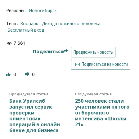
Регионы :
Новосибирск
Теги :
зоопарк
декада пожилого человека
бесплатный вход
7 661
Поделиться
Предложить новость
Подписаться на новости
0
0
Предыдущая статья
Следующая статья
Банк Уралсиб
250 человек стали
запустил сервис
участниками пятого
проверки
отборочного
клиентских
интенсива «Школы
операций в онлайн-
21»
банке для бизнеса