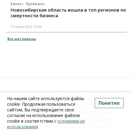
Бизнес
ПроБизнес
Новосибирская область вошла в топ регионов по
смертности бизнеса
17 июля 2026, 12:00
Все материалы
Вся информация, размещенная на информационно-
На нашем сайте используются файлы
Понятно
аналитическом портале
www.Infopro54.ru
(тексты,
cookie. Продолжая пользоваться
сайтом, Вы подтверждаете свое
иллюстрации, фотографии, графические материалы,
согласие на использование файлов
элементы дизайна, видео), охраняется в соответствии
cookie в соответствии с
условиями их
использования
с законодательством РФ. Любое использование