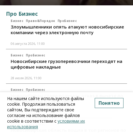
Про Бизнес
Бизнес
Право&Порядок
ПроБизнес
Злоумышленники опять атакуют новосибирские
компании через электронную почту
06 августа 2026, 11:00
Бизнес
ПроБизнес
Новосибирские грузоперевозчики переходят на
цифровые накладные
28 июля 2026, 11:00
Бизнес
ПроБизнес
Новосибирцы стали получать отказ в вычете по
На нашем сайте используются файлы
НДС: причины и следствия
Понятно
cookie. Продолжая пользоваться
сайтом, Вы подтверждаете свое
24 июля 2026, 10:30
согласие на использование файлов
cookie в соответствии с
условиями их
Бизнес
ПроБизнес
использования
Новосибирская область вошла в топ регионов по