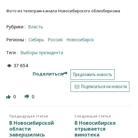
Фото из телеграм-канала Новосибирского облизбиркома
Рубрики :
Власть
Регионы :
Сибирь
Россия
Новосибирск
Теги :
выборы президента
37 654
Поделиться
Предложить новость
Подписаться на новости
0
0
Предыдущая статья
Следующая статья
В Новосибирской
В Новосибирске
области
отрывается
завершились
винотека