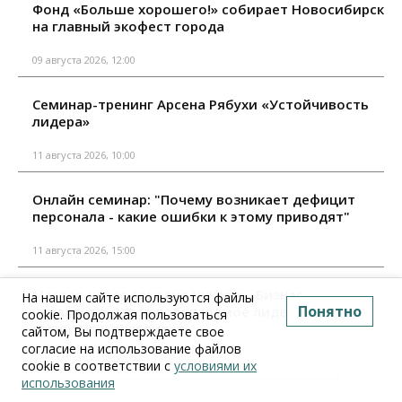
Фонд «Больше хорошего!» собирает Новосибирск
на главный экофест города
09 августа 2026, 12:00
Семинар-тренинг Арсена Рябухи «Устойчивость
лидера»
11 августа 2026, 10:00
Онлайн семинар: "Почему возникает дефицит
персонала - какие ошибки к этому приводят"
11 августа 2026, 15:00
Мастер-класс Аркадия Цукера: «Бизнес-
На нашем сайте используются файлы
Понятно
неваляшка 2.0: непотопляемое лидерство и
cookie. Продолжая пользоваться
когнитивный капитал»
сайтом, Вы подтверждаете свое
согласие на использование файлов
18 августа 2026, 10:00
cookie в соответствии с
условиями их
использования