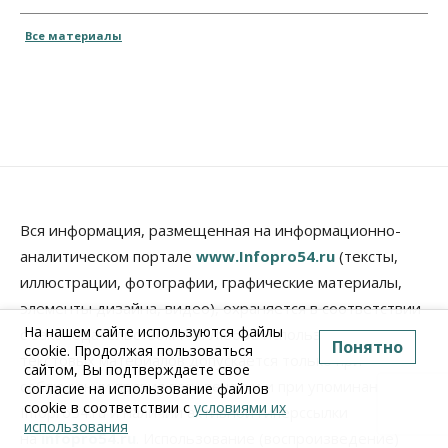
Все материалы
Вся информация, размещенная на информационно-
аналитическом портале
www.Infopro54.ru
(тексты,
иллюстрации, фотографии, графические материалы,
элементы дизайна, видео), охраняется в соответствии
На нашем сайте используются файлы
с законодательством РФ. Любое использование
Понятно
cookie. Продолжая пользоваться
текстовых материалов допускается только при
сайтом, Вы подтверждаете свое
соблюдении правил перепечатки и при упоминании
согласие на использование файлов
cookie в соответствии с
условиями их
Infopro54.ru и наличии активной гиперссылки
использования
на
infopro54.ru
. Использование (воспроизведение)