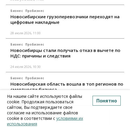
Бизнес
ПроБизнес
Новосибирские грузоперевозчики переходят на
цифровые накладные
28 июля 2026, 11:00
Бизнес
ПроБизнес
Новосибирцы стали получать отказ в вычете по
НДС: причины и следствия
24 июля 2026, 10:30
Бизнес
ПроБизнес
Новосибирская область вошла в топ регионов по
смертности бизнеса
На нашем сайте используются файлы
Понятно
17 июля 2026, 12:00
cookie. Продолжая пользоваться
сайтом, Вы подтверждаете свое
Все материалы
согласие на использование файлов
cookie в соответствии с
условиями их
использования