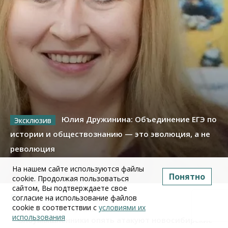
Юлия Дружинина: Объединение ЕГЭ по
истории и обществознанию — это эволюция, а не
революция
На нашем сайте используются файлы
02 июля 2026
Понятно
cookie. Продолжая пользоваться
сайтом, Вы подтверждаете свое
Про Бизнес
согласие на использование файлов
cookie в соответствии с
условиями их
Бизнес
Право&Порядок
ПроБизнес
использования
Злоумышленники опять атакуют новосибирские