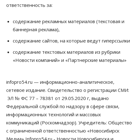
07 Августа 2026, 14:35
ответственность за:
Сибирские аграрии увеличивают посевы горчицы
содержание рекламных материалов (текстовая и
07 Августа 2026, 14:00
баннерная реклама),
Власть
содержание сайтов, на которые ведут гиперссылки
В Новосибирске многодетным семьям вручили
сертификаты на покупку автомобилей
содержание текстовых материалов из рубрики
07 Августа 2026, 13:55
«Новости компаний» и «Партнерские материалы»
Авто
Общество
Треть автовладельцев в Новосибирской области
«поставили машины на прикол»
infopro54.ru — информационно-аналитическое,
07 Августа 2026, 13:00
сетевое издание. Свидетельство о регистрации СМИ:
ЭЛ № ФС 77 – 78381 от 29.05.2020 г, выдано
Власть
Школы, библиотеки, пешеходные тротуары:
Федеральной службой по надзору в сфере связи,
депутаты Госдумы контролируют работы на
информационных технологий и массовых
социальных объектах
07 Августа 2026, 12:35
коммуникаций (Роскомнадзор). Учредитель: Общество
с ограниченной ответственностью «Новосибирск
Общество
Медиа» Infopro54.ru - Новости Новосибирска и
Синоптики рассказали о погоде в Новосибирске