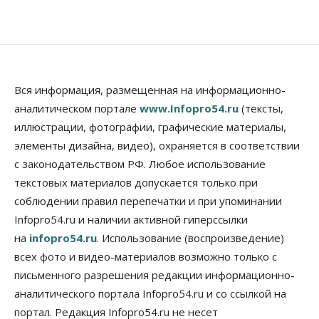
Общество
В Новосибирске прошёл митинг
против нового закона о памятниках
07 Августа 2026, 18:00
Бизнес
В аэропорту Толмачёво завершены работы по
Вся информация, размещенная на информационно-
бетонированию рулежных дорожек
аналитическом портале
www.Infopro54.ru
(тексты,
07 Августа 2026, 17:00
иллюстрации, фотографии, графические материалы,
элементы дизайна, видео), охраняется в соответствии
Бизнес
Недвижимость
Общество
Новосибирцы стали реже оформлять
с законодательством РФ. Любое использование
дома по упрощенной схеме
текстовых материалов допускается только при
07 Августа 2026, 16:00
соблюдении правил перепечатки и при упоминании
Власть
Общество
Право&Порядок
Infopro54.ru и наличии активной гиперссылки
Роспотребнадзор изъял почти полторы тонны
на
infopro54.ru
. Использование (воспроизведение)
мяса в Новосибирской области
07 Августа 2026, 15:00
всех фото и видео-материалов возможно только с
письменного разрешения редакции информационно-
Финансы
аналитического портала Infopro54.ru и со ссылкой на
Расходы новосибирцев на спорт выросли на 40%
за полгода
портал. Редакция Infopro54.ru не несет