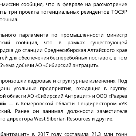
-миссии сообщил, что в феврале на рассмотрение
вить три проекта потенциальных резидентов ТОСЭР
уточнил.
ального парламента по промышленности министр
вский сообщил, что в рамках существующей
рдска до станции Среднесибирская Алтайского края
тей для обеспечения бесперебойных поставок, в том
объема добычи АО «Сибирский антрацит».
 произошли кадровые и структурные изменения. Под
аны угольные предприятия, входящие в группу:
й области АО «Сибирский Антрацит» и ООО «Разрез
ий» — в Кемеровской области. Гендиректором «УК
ский. Ранее он занимал должности заместителя
 директора West Siberian Resources и другие.
бантрацит» в 2017 году составила 21,3 млн тонн