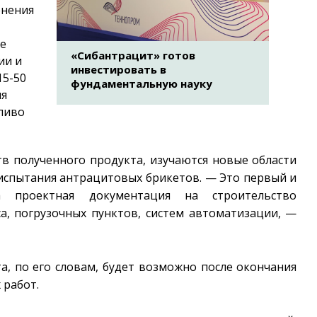
енения
е
«Сибантрацит» готов
ии и
инвестировать в
15-50
фундаментальную науку
ля
ливо
тв полученного продукта, изучаются новые области
испытания антрацитовых брикетов. — Это первый и
 проектная документация на строительство
са, погрузочных пунктов, систем автоматизации, —
, по его словам, будет возможно после окончания
 работ.