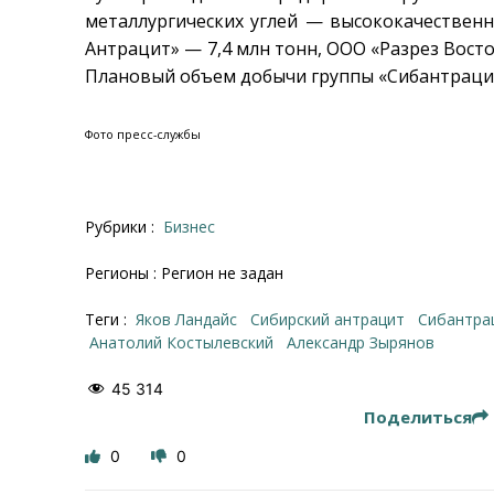
металлургических углей — высококачественн
Антрацит» — 7,4 млн тонн, ООО «Разрез Восто
Плановый объем добычи группы «Сибантрацит»
Фото пресс-службы
Рубрики :
Бизнес
Регионы : Регион не задан
Теги :
Яков Ландайс
Сибирский антрацит
Сибантра
Анатолий Костылевский
Александр Зырянов
45 314
Поделиться
0
0