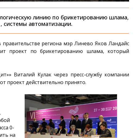
ологическую линию по брикетированию шлама,
ы, системы автоматизации.
 в правительстве региона мэр Линево Яков Ландайс
овит проект по брикетированию шлама, который
ит»» Виталий Кулак через пресс-службу компании
тот проект действительно принято.
.
обой
сса 0-
зить на