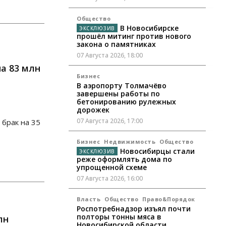
Общество
В Новосибирске
прошёл митинг против нового
закона о памятниках
07 Августа 2026, 18:00
а 83 млн
Бизнес
В аэропорту Толмачёво
завершены работы по
бетонированию рулежных
дорожек
07 Августа 2026, 17:00
брак на 35
Бизнес
Недвижимость
Общество
Новосибирцы стали
реже оформлять дома по
упрощенной схеме
07 Августа 2026, 16:00
Власть
Общество
Право&Порядок
Роспотребнадзор изъял почти
полторы тонны мяса в
лн
Новосибирской области