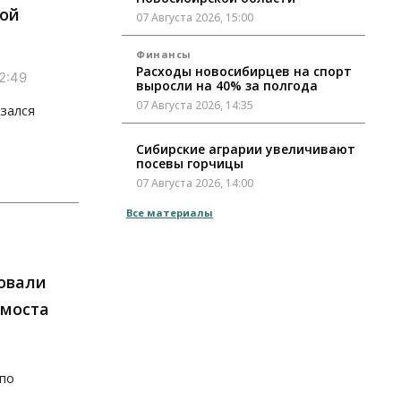
кой
07 Августа 2026, 15:00
Финансы
Расходы новосибирцев на спорт
2:49
выросли на 40% за полгода
07 Августа 2026, 14:35
зался
Сибирские аграрии увеличивают
посевы горчицы
07 Августа 2026, 14:00
Все материалы
Власть
В Новосибирске многодетным
семьям вручили сертификаты на
покупку автомобилей
овали
07 Августа 2026, 13:55
 моста
Авто
Общество
Треть автовладельцев в
Новосибирской области
«поставили машины на прикол»
по
07 Августа 2026, 13:00