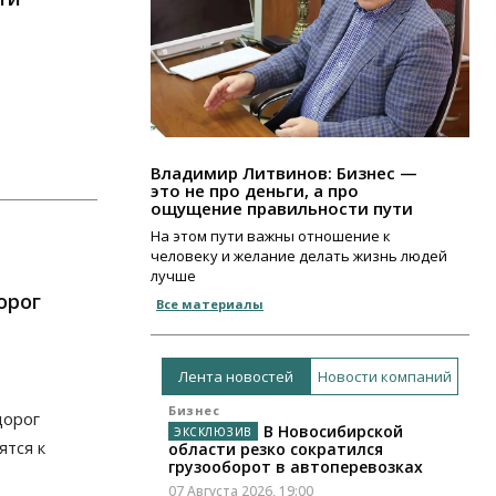
Владимир Литвинов: Бизнес —
это не про деньги, а про
ощущение правильности пути
На этом пути важны отношение к
человеку и желание делать жизнь людей
лучше
орог
Все материалы
Лента новостей
Новости компаний
Бизнес
дорог
В Новосибирской
ятся к
области резко сократился
грузооборот в автоперевозках
07 Августа 2026, 19:00