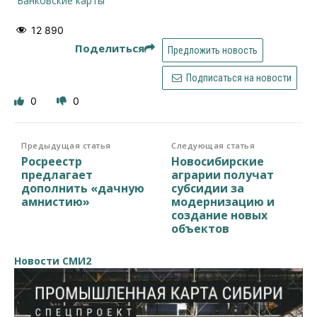
банковские карты
12 890
Поделиться
Предложить новость
Подписаться на новости
0
0
Предыдущая статья
Следующая статья
Росреестр
Новосибирские
предлагает
аграрии получат
дополнить «дачную
субсидии за
амнистию»
модернизацию и
создание новых
объектов
Новости СМИ2