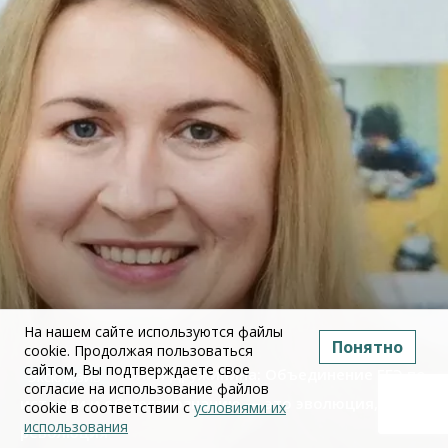
На нашем сайте используются файлы
Понятно
cookie. Продолжая пользоваться
сайтом, Вы подтверждаете свое
Юлия Дружинина: Объединение ЕГЭ по
согласие на использование файлов
истории и обществознанию — это эволюция, а не
cookie в соответствии с
условиями их
использования
революция