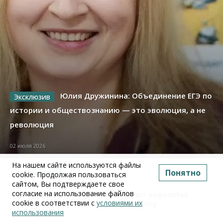
Юлия Дружинина: Объединение ЕГЭ по
истории и обществознанию — это эволюция, а не
революция
02 июля 2026
На нашем сайте используются файлы
Про Бизнес
Понятно
cookie. Продолжая пользоваться
сайтом, Вы подтверждаете свое
Бизнес
Право&Порядок
ПроБизнес
согласие на использование файлов
Злоумышленники опять атакуют новосибирские
cookie в соответствии с
условиями их
компании через электронную почту
использования
06 августа 2026, 11:00