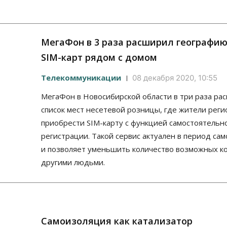
МегаФон в 3 раза расширил географи
SIM-карт рядом с домом
Телекоммуникации
08 декабря 2020, 10:55
МегаФон в Новосибирской области в три раза ра
список мест несетевой розницы, где жители реги
приобрести SIM-карту с функцией самостоятельн
регистрации. Такой сервис актуален в период са
и позволяет уменьшить количество возможных ко
другими людьми.
Самоизоляция как катализатор