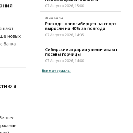
вания
07 Августа 2026, 15:00
Финансы
Расходы новосибирцев на спорт
ершают
выросли на 40% за полгода
07 Августа 2026, 14:35
ьше новых
с банка.
Сибирские аграрии увеличивают
посевы горчицы
07 Августа 2026, 14:00
Все материалы
Власть
В Новосибирске многодетным
семьям вручили сертификаты на
стию в
покупку автомобилей
07 Августа 2026, 13:55
Авто
Общество
Треть автовладельцев в
Новосибирской области
бизнес.
«поставили машины на прикол»
ержание
07 Августа 2026, 13:00