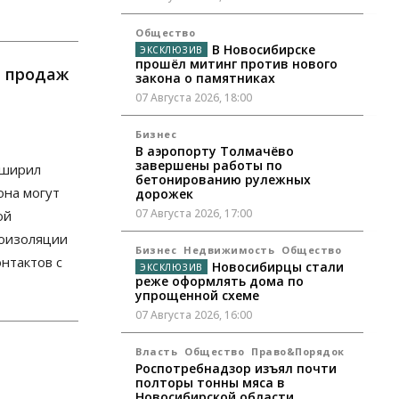
Общество
В Новосибирске
прошёл митинг против нового
ю продаж
закона о памятниках
07 Августа 2026, 18:00
Бизнес
В аэропорту Толмачёво
завершены работы по
сширил
бетонированию рулежных
она могут
дорожек
07 Августа 2026, 17:00
ой
моизоляции
Бизнес
Недвижимость
Общество
нтактов с
Новосибирцы стали
реже оформлять дома по
упрощенной схеме
07 Августа 2026, 16:00
Власть
Общество
Право&Порядок
Роспотребнадзор изъял почти
полторы тонны мяса в
Новосибирской области