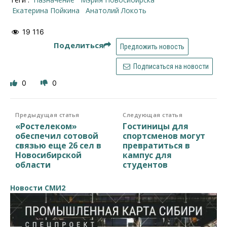
Екатерина Пойкина
Анатолий Локоть
19 116
Поделиться
Предложить новость
Подписаться на новости
0
0
Предыдущая статья
Следующая статья
«Ростелеком»
Гостиницы для
обеспечил сотовой
спортсменов могут
связью еще 26 сел в
превратиться в
Новосибирской
кампус для
области
студентов
Новости СМИ2