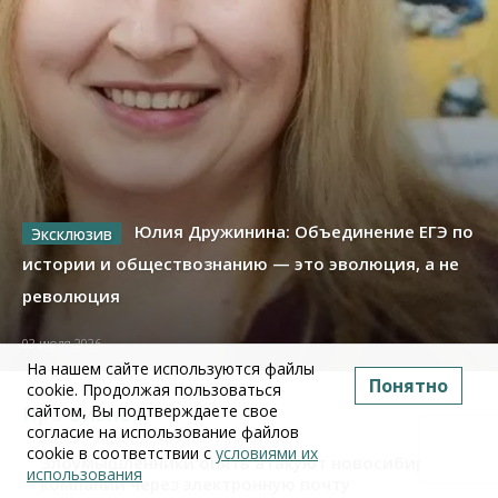
Юлия Дружинина: Объединение ЕГЭ по
истории и обществознанию — это эволюция, а не
революция
02 июля 2026
На нашем сайте используются файлы
Понятно
cookie. Продолжая пользоваться
сайтом, Вы подтверждаете свое
Про Бизнес
согласие на использование файлов
Бизнес
Право&Порядок
ПроБизнес
cookie в соответствии с
условиями их
Злоумышленники опять атакуют новосибирские
использования
компании через электронную почту