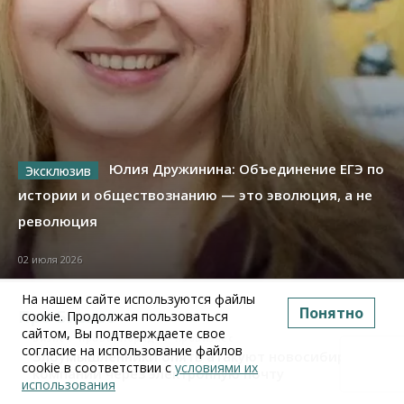
Юлия Дружинина: Объединение ЕГЭ по
истории и обществознанию — это эволюция, а не
революция
02 июля 2026
На нашем сайте используются файлы
Понятно
Про Бизнес
cookie. Продолжая пользоваться
сайтом, Вы подтверждаете свое
Бизнес
Право&Порядок
ПроБизнес
согласие на использование файлов
Злоумышленники опять атакуют новосибирские
cookie в соответствии с
условиями их
компании через электронную почту
использования