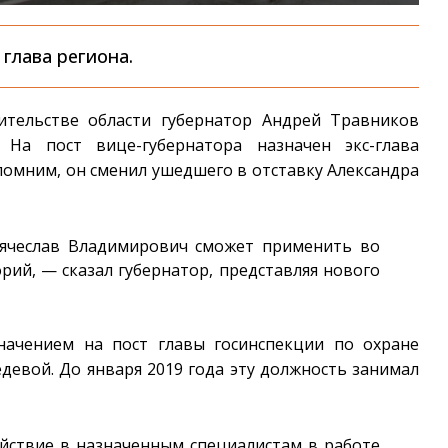
глава региона.
ительстве области губернатор Андрей Травников
 На пост вице-губернатора назначен экс-глава
помним, он сменил ушедшего в отставку Александра
ячеслав Владимирович сможет применить во
орий, — сказал губернатор, представляя нового
начением на пост главы госинспекции по охране
девой. До января 2019 года эту должность занимал
йствие в назначенным специалистам в работе