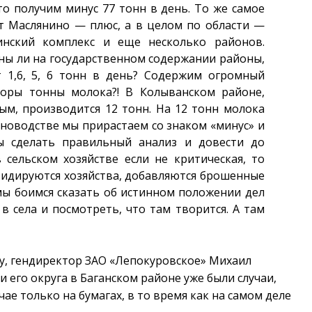
то получим минус 77 тонн в день. То же самое
ет Маслянино — плюс, а в целом по области —
инский комплекс и еще несколько районов.
ны ли на государственном содержании районы,
т 1,6, 5, 6 тонн в день? Содержим огромный
торы тонны молока?! В Колыванском районе,
ым, производится 12 тонн. На 12 тонн молока
новодстве мы прирастаем со знаком «минус» и
ы сделать правильный анализ и довести до
 сельском хозяйстве если не критическая, то
квидируются хозяйства, добавляются брошенные
мы боимся сказать об истинном положении дел
в села и посмотреть, что там творится. А там
су, гендиректор ЗАО «Лепокуровское» Михаил
и его округа в Баганском районе уже были случаи,
чае только на бумагах, в то время как на самом деле