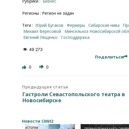
Рубрики :
Бизнес
Регионы : Регион не задан
Теги :
Юрий Бугаков
фермеры
Сибирская нива
п
Михаил Вересовой
Минсельхоз Новосибирской об
Евгений Лещенко
господдержка
49 273
Поделиться
0
0
Предыдущая статья
Гастроли Севастопольского театра в
Новосибирске
Новости СМИ2