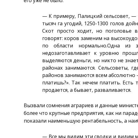
его уже не было.
— К примеру, Палицкий сельсовет, — 
тысяч га угодий, 1250-1300 голов дойн
Скот просто ходит, но поголовье в
говорят: коров заменим на высокоудой
по области нормально.Одна из 
недозаготавливает к уровню прош
выделяются деньги, но никто не знает
районах занимаются. Сельсоветы, гд
районов занимаются всем абсолютно —
платишь?». Так нечем платить. Есть т
продается, а бывает, разваливается.
Вызвали сомнения аграриев и данные минист
более что крупные предприятия, как ни парад
показали наименьшую рентабельность, а наи
— Все мы видим эти сводки и видим