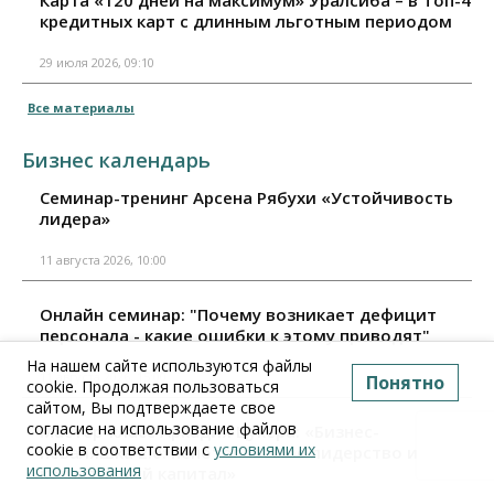
Карта «120 дней на максимум» Уралсиба – в Топ-4
кредитных карт с длинным льготным периодом
29 июля 2026, 09:10
Все материалы
Бизнес календарь
Семинар-тренинг Арсена Рябухи «Устойчивость
лидера»
11 августа 2026, 10:00
Онлайн семинар: "Почему возникает дефицит
персонала - какие ошибки к этому приводят"
На нашем сайте используются файлы
11 августа 2026, 15:00
Понятно
cookie. Продолжая пользоваться
сайтом, Вы подтверждаете свое
согласие на использование файлов
Мастер-класс Аркадия Цукера: «Бизнес-
cookie в соответствии с
условиями их
неваляшка 2.0: непотопляемое лидерство и
использования
когнитивный капитал»