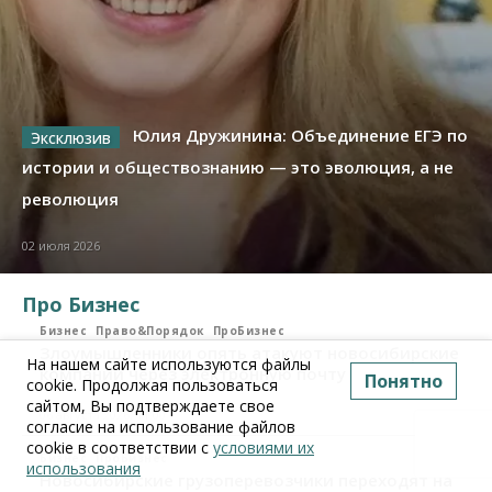
Юлия Дружинина: Объединение ЕГЭ по
истории и обществознанию — это эволюция, а не
революция
02 июля 2026
Про Бизнес
Бизнес
Право&Порядок
ПроБизнес
Злоумышленники опять атакуют новосибирские
На нашем сайте используются файлы
компании через электронную почту
Понятно
cookie. Продолжая пользоваться
сайтом, Вы подтверждаете свое
06 августа 2026, 11:00
согласие на использование файлов
cookie в соответствии с
условиями их
Бизнес
ПроБизнес
использования
Новосибирские грузоперевозчики переходят на