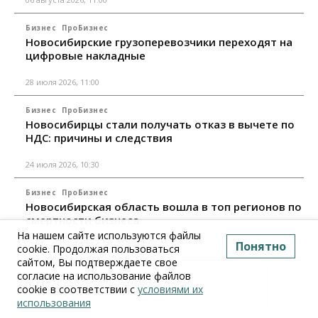
Бизнес
ПроБизнес
Новосибирские грузоперевозчики переходят на
цифровые накладные
28 июля 2026, 11:00
Бизнес
ПроБизнес
Новосибирцы стали получать отказ в вычете по
НДС: причины и следствия
24 июля 2026, 10:30
Бизнес
ПроБизнес
Новосибирская область вошла в топ регионов по
смертности бизнеса
На нашем сайте используются файлы
Понятно
17 июля 2026, 12:00
cookie. Продолжая пользоваться
сайтом, Вы подтверждаете свое
согласие на использование файлов
Все материалы
cookie в соответствии с
условиями их
использования