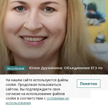
Юлия Дружинина: Объединение ЕГЭ по
истории и обществознанию — это эволюция, а не
На нашем сайте используются файлы
революция
Понятно
cookie. Продолжая пользоваться
сайтом, Вы подтверждаете свое
02 июля 2026
согласие на использование файлов
cookie в соответствии с
условиями их
использования
Про Бизнес