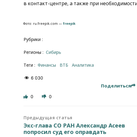
в контакт-центре, а также при необходимост
Фото: ru.freepik.com —
freepik
Рубрики :
Регионы :
Сибирь
Теги :
финансы
ВТБ
аналитика
6 030
Поделиться
0
0
Предыдущая статья
Экс-глава СО РАН Александр Асеев
попросил суд его оправдать