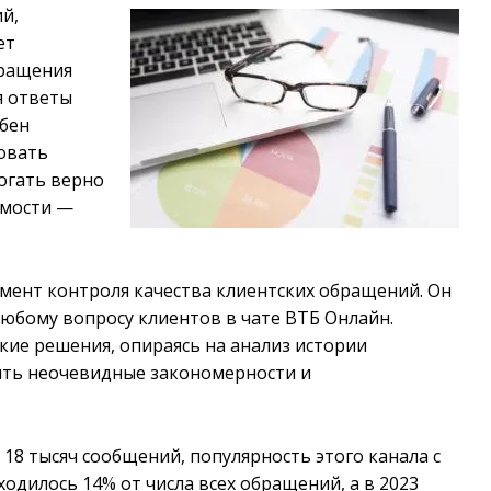
й,
ет
бращения
я ответы
обен
ровать
огать верно
имости —
мент контроля качества клиентских обращений. Он
юбому вопросу клиентов в чате ВТБ Онлайн.
кие решения, опираясь на анализ истории
ить неочевидные закономерности и
18 тысяч сообщений, популярность этого канала с
ходилось 14% от числа всех обращений, а в 2023