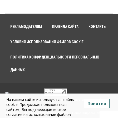
РЕКЛАМОДАТЕЛЯМ
ПРАВИЛА САЙТА
КОНТАКТЫ
УСЛОВИЯ ИСПОЛЬЗОВАНИЯ ФАЙЛОВ COOKIE
ПОЛИТИКА КОНФИДЕНЦИАЛЬНОСТИ ПЕРСОНАЛЬНЫХ
ДАННЫХ
На нашем сайте используются файлы
© 2026 г. Общество с ограниченной ответственностью «Новосибирск
Понятно
Медиа» 18+
cookie. Продолжая пользоваться
сайтом, Вы подтверждаете свое
Infopro54 - Важные новости Новосибирска и Новосибирской области.
согласие на использование файлов
Новости Сибири