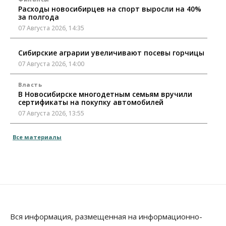
Расходы новосибирцев на спорт выросли на 40%
за полгода
07 Августа 2026, 14:35
Сибирские аграрии увеличивают посевы горчицы
07 Августа 2026, 14:00
Власть
В Новосибирске многодетным семьям вручили
сертификаты на покупку автомобилей
07 Августа 2026, 13:55
Авто
Общество
Все материалы
Треть автовладельцев в Новосибирской области
«поставили машины на прикол»
07 Августа 2026, 13:00
Власть
Школы, библиотеки, пешеходные тротуары:
депутаты Госдумы контролируют работы на
социальных объектах
Вся информация, размещенная на информационно-
07 Августа 2026, 12:35