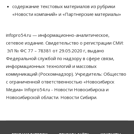
Недели жары повлияли на урожай в
содержание текстовых материалов из рубрики
Новосибирской области, но режима ЧС не будет
«Новости компаний» и «Партнерские материалы»
07 Августа 2026, 10:00
Бизнес
Право&Порядок
Предприятия Новосибирска
infopro54.ru — информационно-аналитическое,
выстраивают системы защиты от атак БПЛА
сетевое издание. Свидетельство о регистрации СМИ:
07 Августа 2026, 09:00
ЭЛ № ФС 77 – 78381 от 29.05.2020 г, выдано
Бизнес
Федеральной службой по надзору в сфере связи,
По «Сибэлектротерму» выдали исполнительные
информационных технологий и массовых
листы на полмиллиарда рублей
07 Августа 2026, 08:00
коммуникаций (Роскомнадзор). Учредитель: Общество
с ограниченной ответственностью «Новосибирск
Бизнес
Власть
Медицина
Общество
Медиа» Infopro54.ru - Новости Новосибирска и
Искусственный интеллект предлагают
привлекать к разработке новых лекарств в
Новосибирской области. Новости Сибири.
России
06 Августа 2026, 19:00
Мировые И Федеральные Новости
Россия построит в Киргизии новый кампус КРСУ:
30 гектаров, 15 тысяч студентов и 30 миллиардов