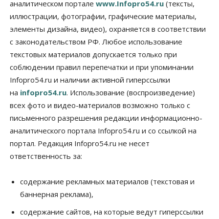
аналитическом портале
www.Infopro54.ru
(тексты,
Общество
иллюстрации, фотографии, графические материалы,
Синоптики рассказали о погоде в Новосибирске
элементы дизайна, видео), охраняется в соответствии
на выходных
с законодательством РФ. Любое использование
07 Августа 2026, 12:00
текстовых материалов допускается только при
Общество
соблюдении правил перепечатки и при упоминании
Жители Новосибирска смогут добровольно
Infopro54.ru и наличии активной гиперссылки
повысить свою пенсию
07 Августа 2026, 11:30
на
infopro54.ru
. Использование (воспроизведение)
всех фото и видео-материалов возможно только с
Общество
письменного разрешения редакции информационно-
Деньгами будут распоряжаться дети: в десяти
школах Новосибирской области введут
аналитического портала Infopro54.ru и со ссылкой на
инициативное бюджетирование
портал. Редакция Infopro54.ru не несет
07 Августа 2026, 11:00
ответственность за:
Общество
Право&Порядок
В Новосибирске руководителя отдела полиции
содержание рекламных материалов (текстовая и
заключили под стражу
баннерная реклама),
07 Августа 2026, 10:15
содержание сайтов, на которые ведут гиперссылки
Общество