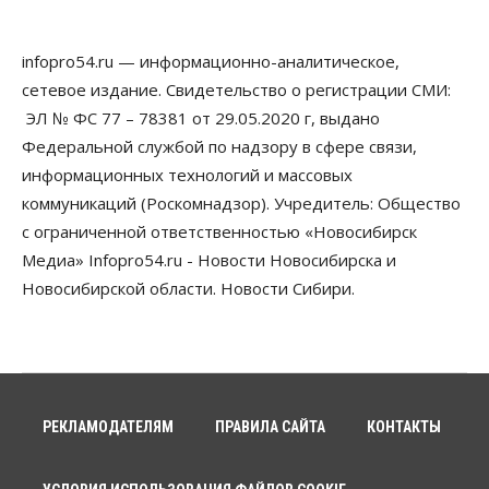
модернизировали мобильную связь
06 Августа 2026, 11:35
infopro54.ru — информационно-аналитическое,
Бизнес
Право&Порядок
ПроБизнес
сетевое издание. Свидетельство о регистрации СМИ:
Злоумышленники опять атакуют
новосибирские компании через электронную
ЭЛ № ФС 77 – 78381 от 29.05.2020 г, выдано
почту
Федеральной службой по надзору в сфере связи,
06 Августа 2026, 11:00
информационных технологий и массовых
коммуникаций (Роскомнадзор). Учредитель: Общество
Общество
Медики готовятся к второму пику активности
с ограниченной ответственностью «Новосибирск
клещей в Новосибирской области
Медиа» Infopro54.ru - Новости Новосибирска и
06 Августа 2026, 10:00
Новосибирской области. Новости Сибири.
Общество
Из-за жары в Европе оливковое масло
в Новосибирске может снова подорожать
06 Августа 2026, 09:00
Бизнес
Недвижимость
РЕКЛАМОДАТЕЛЯМ
ПРАВИЛА САЙТА
КОНТАКТЫ
Застройщики Новосибирска
доплатили налоги на сумму почти 700 млн рублей
06 Августа 2026, 08:00