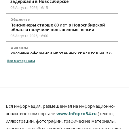
задержали в Новосибирске
06 Августа 2026, 16:15
Общество
Пенсионеры старше 80 лет в Новосибирской
области получили повышенные пенсии
06 Августа 2026, 16:00
Финансы
Россияне оформили ипотечных кредитов на 2,6
трлн рублей
Все материалы
06 Августа 2026, 15:53
Власть
Думская гонка в Новосибирской области
обойдется без самовыдвиженцев
06 Августа 2026, 15:00
Бизнес
Власть
Общество
Вся информация, размещенная на информационно-
Правительство России продлило разрешение на
аналитическом портале
www.Infopro54.ru
(тексты,
выпуск бензина «Евро-3»
иллюстрации, фотографии, графические материалы,
06 Августа 2026, 14:00
элементы дизайна, видео), охраняется в соответствии