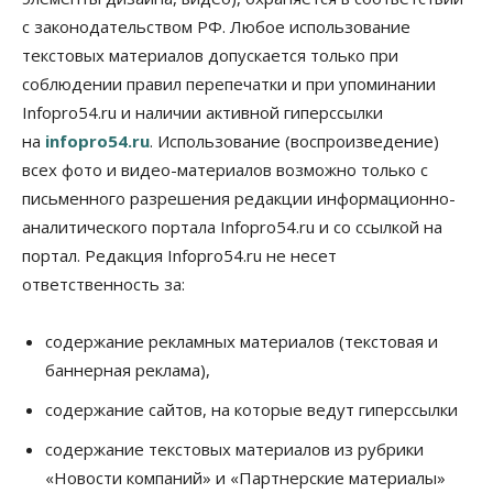
Общество
с законодательством РФ. Любое использование
«За тех, у кого от 270 баллов,
настоящая борьба»: вузы настойчиво
текстовых материалов допускается только при
обзванивают новосибирских высокобалльников
соблюдении правил перепечатки и при упоминании
перед зачислением
Infopro54.ru и наличии активной гиперссылки
06 Августа 2026, 13:00
на
infopro54.ru
. Использование (воспроизведение)
Власть
всех фото и видео-материалов возможно только с
Режим ЧС ввели в Омской области из-за засухи
письменного разрешения редакции информационно-
06 Августа 2026, 12:15
аналитического портала Infopro54.ru и со ссылкой на
Власть
Общество
портал. Редакция Infopro54.ru не несет
Новосибирск готовится к визиту Владимира
ответственность за:
Путина
06 Августа 2026, 12:05
содержание рекламных материалов (текстовая и
Бизнес
Недвижимость
Общество
баннерная реклама),
Росреестр назвал главные причины
отказов в регистрации недвижимости в НСО
содержание сайтов, на которые ведут гиперссылки
06 Августа 2026, 12:00
содержание текстовых материалов из рубрики
Телекоммуникации
«Новости компаний» и «Партнерские материалы»
В 16 населённых пунктах Мошковского района