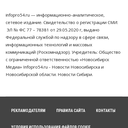
Бизнес
Право&Порядок
Предприятия Новосибирска
infopro54.ru — информационно-аналитическое,
выстраивают системы защиты от атак БПЛА
сетевое издание. Свидетельство о регистрации СМИ:
07 Августа 2026, 09:00
ЭЛ № ФС 77 – 78381 от 29.05.2020 г, выдано
Бизнес
Федеральной службой по надзору в сфере связи,
По «Сибэлектротерму» выдали исполнительные
информационных технологий и массовых
листы на полмиллиарда рублей
07 Августа 2026, 08:00
коммуникаций (Роскомнадзор). Учредитель: Общество
с ограниченной ответственностью «Новосибирск
Бизнес
Власть
Медицина
Общество
Медиа» Infopro54.ru - Новости Новосибирска и
Искусственный интеллект предлагают
привлекать к разработке новых лекарств в
Новосибирской области. Новости Сибири.
России
06 Августа 2026, 19:00
Мировые И Федеральные Новости
Россия построит в Киргизии новый кампус КРСУ:
30 гектаров, 15 тысяч студентов и 30 миллиардов
рублей
РЕКЛАМОДАТЕЛЯМ
ПРАВИЛА САЙТА
КОНТАКТЫ
06 Августа 2026, 18:40
УСЛОВИЯ ИСПОЛЬЗОВАНИЯ ФАЙЛОВ COOKIE
Общество