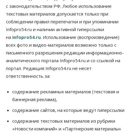
с законодательством РФ. Любое использование
07 Августа 2026, 12:00
текстовых материалов допускается только при
Общество
соблюдении правил перепечатки и при упоминании
Жители Новосибирска смогут добровольно
Infopro54.ru и наличии активной гиперссылки
повысить свою пенсию
07 Августа 2026, 11:30
на
infopro54.ru
. Использование (воспроизведение)
всех фото и видео-материалов возможно только с
Общество
письменного разрешения редакции информационно-
Деньгами будут распоряжаться дети: в десяти
школах Новосибирской области введут
аналитического портала Infopro54.ru и со ссылкой на
инициативное бюджетирование
портал. Редакция Infopro54.ru не несет
07 Августа 2026, 11:00
ответственность за:
Общество
Право&Порядок
В Новосибирске руководителя отдела полиции
содержание рекламных материалов (текстовая и
заключили под стражу
баннерная реклама),
07 Августа 2026, 10:15
содержание сайтов, на которые ведут гиперссылки
Общество
Недели жары повлияли на урожай в
содержание текстовых материалов из рубрики
Новосибирской области, но режима ЧС не будет
«Новости компаний» и «Партнерские материалы»
07 Августа 2026, 10:00