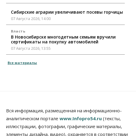
Сибирские аграрии увеличивают посевы горчицы
07 Августа 2026, 14:00
Власть
В Новосибирске многодетным семьям вручили
сертификаты на покупку автомобилей
07 Августа 2026, 13:55
Авто
Общество
Все материалы
Треть автовладельцев в Новосибирской области
«поставили машины на прикол»
07 Августа 2026, 13:00
Власть
Школы, библиотеки, пешеходные тротуары:
депутаты Госдумы контролируют работы на
социальных объектах
Вся информация, размещенная на информационно-
07 Августа 2026, 12:35
аналитическом портале
www.Infopro54.ru
(тексты,
Общество
иллюстрации, фотографии, графические материалы,
Синоптики рассказали о погоде в Новосибирске
элементы дизайна, видео), охраняется в соответствии
на выходных