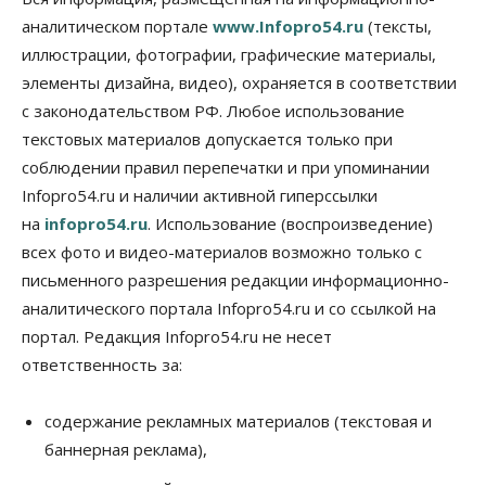
09 Августа 2026, 17:00
аналитическом портале
www.Infopro54.ru
(тексты,
Бизнес
Власть
иллюстрации, фотографии, графические материалы,
Транспортный коридор Абакан-Бийск предлагают
элементы дизайна, видео), охраняется в соответствии
строить по концессии
09 Августа 2026, 16:00
с законодательством РФ. Любое использование
текстовых материалов допускается только при
Бизнес
Общество
соблюдении правил перепечатки и при упоминании
«Солнечный день» приватизирует
муниципальное имущество в Новосибирске
Infopro54.ru и наличии активной гиперссылки
09 Августа 2026, 15:00
на
infopro54.ru
. Использование (воспроизведение)
всех фото и видео-материалов возможно только с
Общество
Пассажиру самолёта Хабаровск — Новосибирск
письменного разрешения редакции информационно-
стало плохо во время полета
аналитического портала Infopro54.ru и со ссылкой на
09 Августа 2026, 14:30
портал. Редакция Infopro54.ru не несет
ответственность за:
Бизнес
Власть
Недвижимость
Торги по освоению «СмартСити» под
Новосибирском объявят в ближайшее время
содержание рекламных материалов (текстовая и
09 Августа 2026, 14:00
баннерная реклама),
Общество