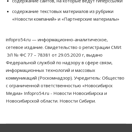
содержание сайтов, на которые ведут гиперссылки
Экстренное предупреждение из-за жары в
Новосибирске распространили спасатели
содержание текстовых материалов из рубрики
09 Августа 2026, 13:30
«Новости компаний» и «Партнерские материалы»
Власть
Город
Общество
Еще одна остановка «городской электрички»
появится в Новосибирске
infopro54.ru — информационно-аналитическое,
09 Августа 2026, 12:00
сетевое издание. Свидетельство о регистрации СМИ:
Общество
ЭЛ № ФС 77 – 78381 от 29.05.2020 г, выдано
Места в колледжах Новосибирска будут
Федеральной службой по надзору в сфере связи,
«бронировать» со школы
информационных технологий и массовых
09 Августа 2026, 11:00
коммуникаций (Роскомнадзор). Учредитель: Общество
Авто
Общество
с ограниченной ответственностью «Новосибирск
Не катастрофа, а стресс-тест: эксперт
новосибирской сети СТО пояснил кому можно
Медиа» Infopro54.ru - Новости Новосибирска и
заливать бензин Евро‑2
Новосибирской области. Новости Сибири.
09 Августа 2026, 10:00
Бизнес
Общество
Работодатели Новосибирска заявили в центры
занятости почти 32 тысячи вакансий