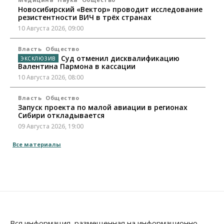
Новосибирский «Вектор» проводит исследование
резистентности ВИЧ в трёх странах
10 Августа 2026, 09:00
Власть
Общество
Суд отменил дисквалификацию
Валентина Пармона в кассации
10 Августа 2026, 08:00
Власть
Общество
Запуск проекта по малой авиации в регионах
Сибири откладывается
09 Августа 2026, 19:00
Все материалы
Бизнес
Недвижимость
Продажи жилья в Новосибирске находятся на
уровне 2020 года
09 Августа 2026, 18:00
Бизнес
Общество
Новосибирцы купили почти 500 тонн
безлактозной молочной продукции
Вся информация, размещенная на информационно-